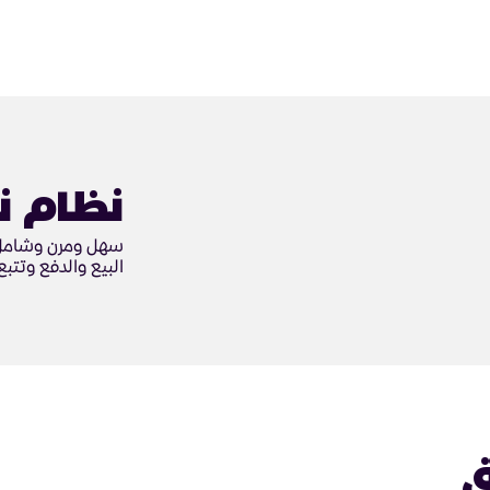
نظام ن
سهل ومرن وشامل، 
البيع والدفع وتتبع
ق