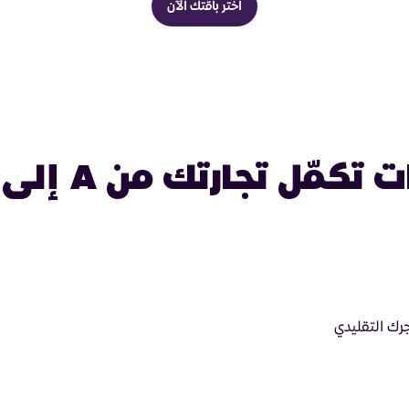
اختر باقتك الآن
ت تكمّل تجارتك من A إلى زد!
رك التقليدي