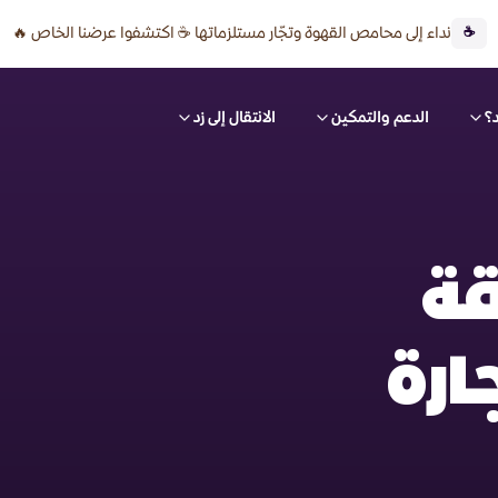
نداء إلى محامص القهوة وتجّار مستلزماتها ☕ اكتشفوا عرضنا الخاص 🔥
☕
؟
الدعم والتمكين
الانتقال إلى زد
قة
ارة