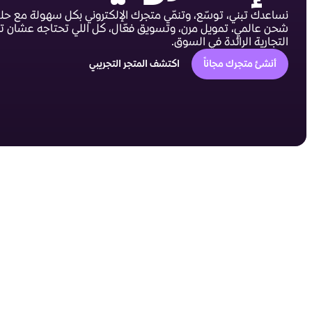
نساعدك تبني، توسّع، وتنمّي متجرك الإلكتروني بكل سهولة مع حلو
شحن عالمي، تمويل مرن، وتسويق فعّال، كل اللي تحتاجه عشان تص
التجارية الرائدة في السوق.
أنشئ متجرك مجاناً
اكتشف المتجر التجريبي