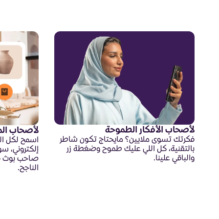
لأصحاب الأفكار الطموحة
لأصحاب الم
فكرتك تسوى ملايين؟ مايحتاج تكون شاطر
اسمح لكل ال
بالتقنية، كل اللي عليك طموح وضغطة زر
إلكتروني، سو
والباقي علينا.
صاحب بوث في 
الناجح.