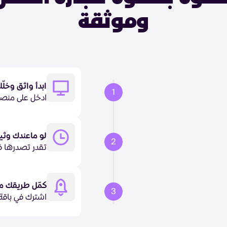
وموثقة
ابدأ واثق وخلّ
1
ادخل على منص
لو ماعندك وثي
2
تقدر تصدرها فو
كمّل طريقك م
3
اشترك في باقة ا