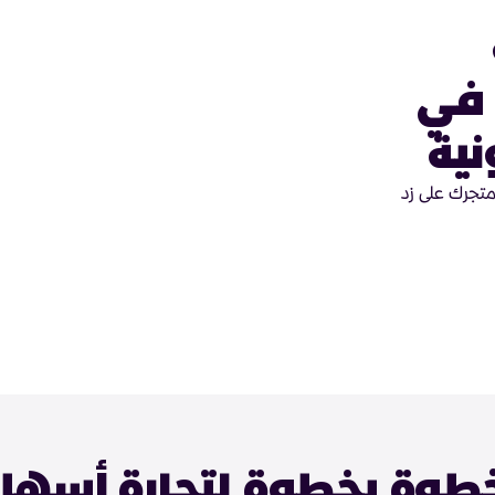
 في
نية
متجرك على زد
طوة بخطوة لتجارة أسهل