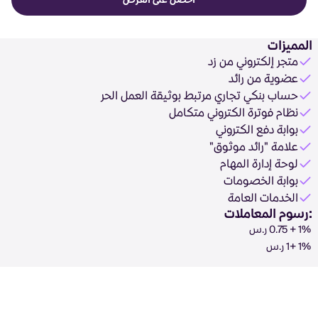
احصل على العرض
المميزات
متجر إلكتروني من زد
عضوية من رائد
حساب بنكي تجاري مرتبط بوثيقة العمل الحر
نظام فوترة الكتروني متكامل
بوابة دفع الكتروني
علامة "رائد موثوق"
لوحة إدارة المهام
بوابة الخصومات
الخدمات العامة
:رسوم المعاملات
1% + 0.75 ر.س
1% +1 ر.س