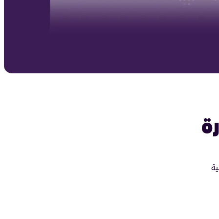
رة
ية