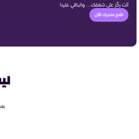
أنت ركّز على شغفك . . والباقي علينا
افتح متجرك الآن
ليه
بعد