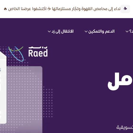
نداء إلى محامص القهوة وتجّار مستلزماتها ☕ اكتشفوا عرضنا الخاص 🔥
☕
؟
الدعم والتمكين
الانتقال إلى زد
امل
تسويقية