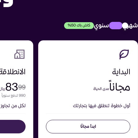
شهري
سنوي
كاش باك 50%
البداية
الانطلاقة
مجاناً
83
99
مدى الحياة
ريال
990 تدفع سنوياً
990 تدفع سنوياً
أول خطوة تنطلق فيها بتجارتك
لكل من تجاوز 
ابدأ مجانًا