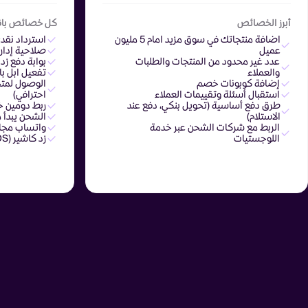
أبرز الخصائص
كل خصائص باقة 
اضافة منتجاتك في سوق مزيد امام 5 مليون
استرداد نقدي 50% (للباقة السنوية
عميل
صلاحية إدار
عدد غير محدود من المنتجات والطلبات
بوابة دفع زد
والعملاء
تفعيل ابل با
إضافة كوبونات خصم
استقبال أسئلة وتقييمات العملاء
احترافي)
طرق دفع أساسية (تحويل بنكي، دفع عند
ربط دومين خ
الاستلام)
الشحن يبدأ من 11 ريال ل
الربط مع شركات الشحن عبر خدمة
واتساب مجاني
اللوجستيات
زد كاشير (POS) مجانا على الباقة الأساسية