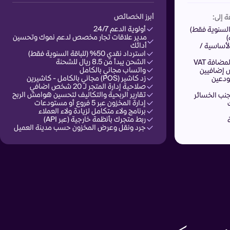
أبرز الخصائص
 إلى:
أولوية الدعم 24/7
مدير علاقات تجار مخصص لدعم نموك وتحسين
)
أدائك
الأساسية /
استرداد نقدي 50% (للباقة السنوية فقط)
الشحن يبدأ من 8.5 ريال للشحنة
افة VAT
واتساب مجاني بالكامل
زد كاشير (POS) مجاني بالكامل - كاشيرين
ودعين
صلاحية إدارة المتجر لـ 20 شخص اضافي
تقارير الربحية والتكاليف لتحسين هوامش الربح
تجنب الخسائر
إدارة المخزون عبر 5 فروع أو مستودعات
برنامج ولاء متكامل لزيادة ولاء العملاء
ربط متجرك بأنظمة خارجية (عبر API)
جرد ونقل وعرض المخزون حسب مدينة العميل