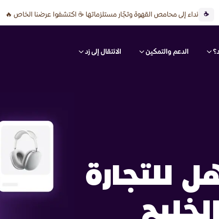
نداء إلى محامص القهوة وتجّار مستلزماتها ☕ اكتشفوا عرضنا الخاص 🔥
☕
؟
الدعم والتمكين
الانتقال إلى زد
ل للتجارة
لخليج