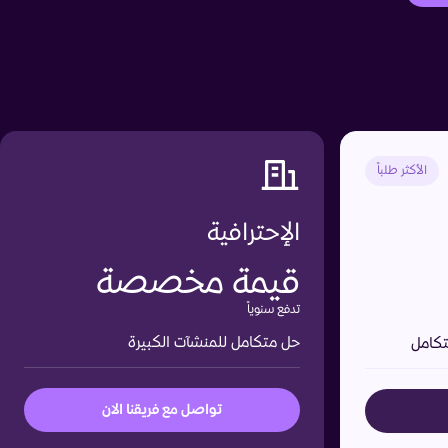
الأكثر طلباً
الإحترافية
قيمة مخصصة
تدفع سنوياً
حل متكامل للمنشآت الكبيرة
تكامل
تواصل مع فريقنا الان