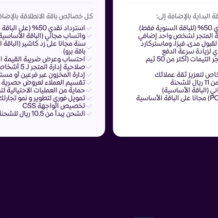
البداية بالإضافة إلى:
كل خصائص باقة الانطلاقة بالإضافة
 فقط)
استرداد نقدي 50% (على الباقة السنوية فقط)
ة المتجر لشخص واحد إضافي
واتساب مجاني (الباقة الأساسية
 لقبول مدى، فيزا، وماستركارد
سنة مجانا على زد كاشير (الباقة 
ي لزيادة سرعة الدفع
باقة برو)
الوصول لمتجر الثيمات (أكثر من 50 ثيم
احتساب وعرض ضريبة القيمة المض
صلاحية إدارة المتجر لـ 5 أشخاص إضافيين
اص لتعزيز ثقة عملائك
إدارة المخزون عبر فرعين أو مست
لشحنة
تقسيم العملاء لعروض حصرية
 (الباقة الأساسية)
حماية من العمليات الاحتيالية ل
تمويل فوري لتطوير و نمو تجارتك
تخصيص الواجهة CSS
الشحن يبدأ من 10.5 ريال للشحنة