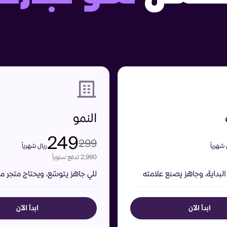
النمو
249
299
 شهرياً
ريال شهرياً
2,990 تدفع سنوياً
البداية، وجاهز يصنع علامته
للي جاهز يتوسّع، ويحتاج متجر م
ابدأ الآن
ابدأ الآن