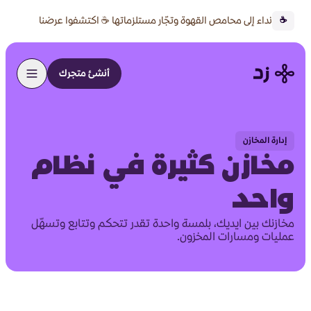
نداء إلى محامص القهوة وتجّار مستلزماتها ☕ اكتشفوا عرضنا
☕
الخاص 🔥
أنشئ متجرك
إدارة المخازن
مخازن كثيرة في نظام
واحد
مخازنك بين ايديك، بلمسة واحدة تقدر تتحكم وتتابع وتسهّل
عمليات ومسارات المخزون.