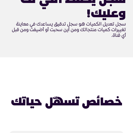
سجل يحفظ اللي لك
وعليك!
سجل تعديل الكميات هو سجل تدقيق يساعدك في معاينة
تغييرات كميات منتجاتك ومن أين سحبت أو أضيفت ومن قبل
أي قناة.
خصائص تسهّل حياتك