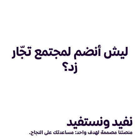
ليش أنضم لمجتمع تجّار
زد؟
نفيد ونستفيد
منصتنا مصممة لهدف واحد: مساعدتك على النجاح.