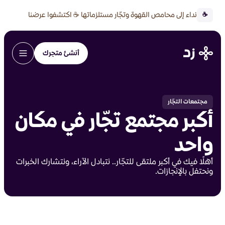
نداء إلى محامص القهوة وتجّار مستلزماتها ☕ اكتشفوا عرضنا
☕
الخاص 🔥
أنشئ متجرك
مجتمعات التجّار
أكبر مجتمع تجّار في مكان
واحد
أهلًا فيك في أكبر ملتقى للتجّار.. نتبادل الآراء، ونتشارك الخبرات
ونحتفل بالإنجازات.