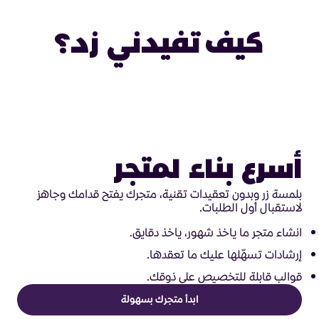
كيف تفيدني زد؟
أسرع بناء لمتجر
بلمسة زر وبدون تعقيدات تقنية، متجرك يفتح قدامك وجاهز
لاستقبال أول الطلبات.
انشاء متجر ما ياخذ شهور، ياخذ دقايق.
إرشادات تسهّلها عليك ما تعقدها.
قوالب قابلة للتخصيص على ذوقك.
ابدأ متجرك بسهولة