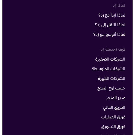
لماذا زد
لماذا ابدأ مع زد؟
لماذا أنتقل إلى زد؟
لماذا أتوسع مع زد؟
كيف تخدمك زد
الشركات الصغيرة
الشركات المتوسطة
الشركات الكبيرة
حسب نوع المنتج
مدير المتجر
Al-Qudrah Al-Taqniyah for Technology and Communication Company
رقم السجل التجاري 1010365366
الفريق المالي
رقم ضريبة القيمة المضافة 300827827900003
فريق العمليات
فريق التسويق