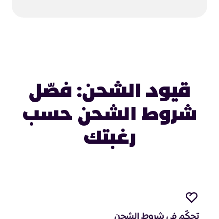
قيود الشحن: فصّل
شروط الشحن حسب
رغبتك
تحكّم في شروط الشحن