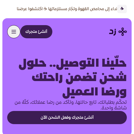
نداء إلى محامص القهوة وتجّار مستلزماتها ☕ اكتشفوا عرضنا
☕
الخاص 🔥
أنشئ متجرك
حلّينا التوصيل.. حلول
شحن تضمن راحتك
ورضا العميل
تحكّم بطلباتك، تابع حالتها، وتأكد من رضا عملائك، كلّة من
شاشة واحدة.
أنشئ متجرك وفعل الشحن الآن