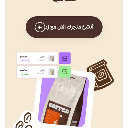
←
أنشئ متجرك الآن مع زد