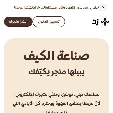
نداء إلى محامص القهوة وتجّار مستلزماتها ☕ اكتشفوا عرضنا
☕
الخاص 🔥
تسجيل الدخول
أنشئ متجرك
صناعة الكيف
يبيلها متجر يكيّفك
نساعدك تبني، توسّع، وتنمّي متجرك الإلكتروني ،
لأنّ فريقنا يعشق القهوة ويحترم كل الأيادي اللي
تتعب عليها