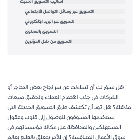
أساليب التسويق الحديث
التسويق عبر وسائل التواصل الاجتماعي
التسويق عبر البريد الإلكتروني
التسويق بالمحتوى
التسويق من خلال المؤثرين
التسويق عبر محركات البحث (Search Engine
Marketing “SEM)
التسويق بالعمولة (Affiliate Marketing
التسويق عبر الهاتف المحمول
التسويق بالأداء
هل سبق لك أن تساءلت عن سر نجاح بعض المتاجر أو
التسويق الذكي
الشركات في جذب اهتمام العملاء وتحقيق مبيعات
ما هي أساليب التسويق الإبداعي؟
مذهلة؟ هل تود أن تكتشف
طرق التسويق الحديثة
التي
التسويق التجريبي (Experiential marketing)
يستخدمها المسوقون للوصول إلى قلوب وعقول
التسويق من خلال الواقع المعزز (Augmented Reality
المستهلكين والمحافظة على مكانة مؤسساتهم في
Marketing)
سوق الأعمال المتنافسة؟ إن الأمر يتعلق بالطبع بعالم
تسويق الغوريلا Guerrilla Marketing))