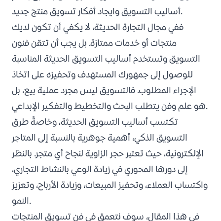
.
أساليب التسويق وايجاد
أفكار تسويق منتج جديد
عناصر التسويق
ففي مجال التجارة الحديثة، لا يكفي أن تكون لديك
المنتج
منتجات أو خدمات ممتازة. بل يجب أن تتقن فنون
السعر
التسويق وتستخدم أساليب التسويق الحديثة المناسبة
التوزيع
للوصول إلى جمهورك المستهدف وتحفيزه على اتخاذ
الترويج
الإجراء المطلوب. فالتسويق ليس مجرد عملية بيع، بل
ما العوامل التي تؤثر على التسويق
هو علم وفن يتطلب البحث والتخطيط والتفكير الإبداعي.
كيفية التسويق لمشروع جديد
تكتسب أساليب التسويق الحديثة، وخاصةً طرق
أهم أساليب التسويق الحديث في زد
التسويق الذكي، أهمية جوهرية بالنسبة إلى المتاجر
خاتمة
الإلكترونية، حيث تعتبر حجر الزاوية لنجاح أي متجر. بالنظر
إلى دورها المحوري في زيادة الوعي بالنشاط التجاري،
واكتساب العملاء، وتحفيز المبيعات، وزيادة الأرباح، وتعزيز
النمو.
في هذا المقال، سوف نتعمق في فن تسويق المنتجات