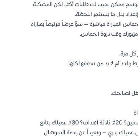
لموسم ممكن يجيب لك طلبات أكثر. لكن المشكلة
إعداد بدل ما يستثمر اللحظة.
 المباراة مباشرة — سوِّ عرضاً مرتبطاً بمباراة
لجمهورك وقت ذروة الحماس.
كل مرة.
احد أم لا بد من تحققها كلها.
تغل لصالحك.
ة
تخيّل عرضاً بسيطاً: سجّلت السعودية هدف؟ خصم 10٪. هدفين؟ 20٪. ثلاثة أهداف؟ 30٪. عميلك يتابع
صل عميلك بدري — وبعيداً عن زحمة السوشال