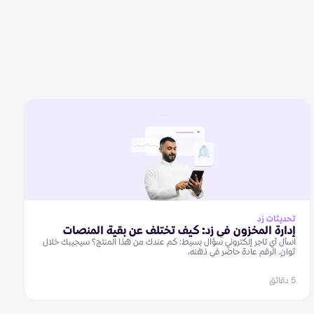
تحديثات زد
إدارة المخزون في زد: كيف تختلف عن بقية المنصات
اسأل أي تاجر إلكتروني سؤال بسيط: كم عندك من هذا المنتج؟ سيجيبك خلال
ثوانٍ. الرقم عادة حاضر في ذهنه،
5 دقائق