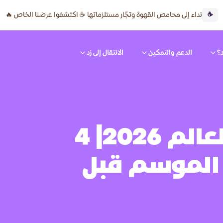
نداء إلى محامص القهوة وتجّار مستلزماتها ☕ اكتشفوا عرضنا الخاص 🔥
☕
؟
الدعم والتمكين
الانتقال إلى زد
جهّز متجرك لكأس العالم 2026| 4
 الموسم قبل