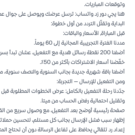
وتوقعات المباريات.
هنا يجي دور زد واتساب: ترسل عرضك ويوصل على جوال عمي
البداية وتقلّل التردد من أول خطوة:
قبل المباراة, الأسعار والباقات:
مددنا الفترة التجريبية المجانية إلى 60 يوماً.
أضفنا 200 نقطة رسائل هدية مع التفعيل، عشان تبدأ بسرعة بدون شحن رصيد من أول يوم.
خفّضنا أسعار الاشتراكات بأكثر من 50٪.
أضفنا باقة شهرية جديدة بجانب السنوية والنصف سنوية، مناس
ومن التفعيل للإرسال — التجربة:
جدّدنا رحلة التفعيل بالكامل: عرض الخطوات المطلوبة قبل رب
وتقليل احتمالية رفض الحساب من ميتا.
صفحة رئيسية أوضح بعد التفعيل، مع وصول سريع من القائ
إظهار سبب فشل الإرسال بجانب كل مستلم، لتحسين حملاتك 
إعداد رد تلقائي يحافظ على تفاعل الرسالة دون أن تحتاج الم