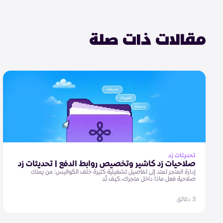
مقالات ذات صلة
تحديثات زد
صلاحيات زد كاشير وتخصيص روابط الدفع | تحديثات زد
إدارة المتجر تمتد إلى تفاصيل تشغيلية كثيرة خلف الكواليس: من يملك
صلاحية فعل ماذا داخل متجرك، كيف تُد
3 دقائق