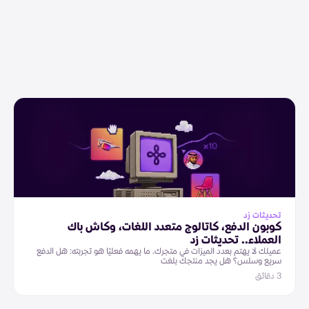
تحديثات زد
كوبون الدفع، كاتالوج متعدد اللغات، وكاش باك
العملاء.. تحديثات زد
عميلك لا يهتم بعدد الميزات في متجرك. ما يهمه فعليًا هو تجربته: هل الدفع
سريع وسلس؟ هل يجد منتجك بلغت
3 دقائق