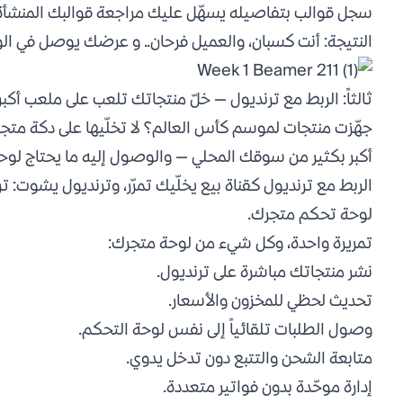
سجل قوالب بتفاصيله يسهّل عليك مراجعة قوالبك المنشأة
النتيجة: أنت كسبان، والعميل فرحان.. و عرضك يوصل في ا
ثالثاً: الربط مع ترنديول — خلّ منتجاتك تلعب على ملعب أكبر
جهّزت منتجات لموسم كأس العالم؟ لا تخلّيها على دكة مت
أكبر بكثير من سوقك المحلي — والوصول إليه ما يحتاج لو
الربط مع ترنديول كقناة بيع يخلّيك تمرّر، وترنديول يشوت
لوحة تحكم متجرك.
تمريرة واحدة، وكل شيء من لوحة متجرك:
نشر منتجاتك مباشرة على ترنديول.
تحديث لحظي للمخزون والأسعار.
وصول الطلبات تلقائياً إلى نفس لوحة التحكم.
متابعة الشحن والتتبع دون تدخل يدوي.
إدارة موحّدة بدون فواتير متعددة.