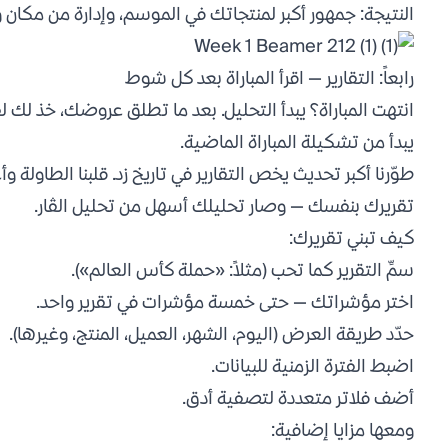
النتيجة: جمهور أكبر لمنتجاتك في الموسم، وإدارة من مكان و
رابعاً: التقارير — اقرأ المباراة بعد كل شوط
انتهت المباراة؟ يبدأ التحليل. بعد ما تطلق عروضك، خذ لك لفّ
يبدأ من تشكيلة المباراة الماضية.
طوّرنا أكبر تحديث يخص التقارير في تاريخ زد. قلبنا الطاولة و
تقريرك بنفسك — وصار تحليلك أسهل من تحليل الڤار.
كيف تبني تقريرك:
سمِّ التقرير كما تحب (مثلاً: «حملة كأس العالم»).
اختر مؤشراتك — حتى خمسة مؤشرات في تقرير واحد.
حدّد طريقة العرض (اليوم، الشهر، العميل، المنتج، وغيرها).
اضبط الفترة الزمنية للبيانات.
أضف فلاتر متعددة لتصفية أدق.
ومعها مزايا إضافية: