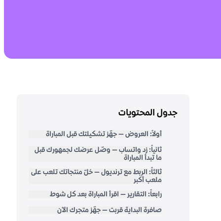
جدول المحتويات
أولاً: العروض — جهّز تشكيلتك قبل المباراة
ثانياً: زد واتساب — وصّل عرضك لجمهورك قبل
ما تبدأ المباراة
ثالثاً: الربط مع ترنديول — خلّ منتجاتك تلعب على
ملعب أكبر
رابعاً: التقارير — اقرأ المباراة بعد كل شوط
صافرة البداية قربت — جهّز متجرك الآن