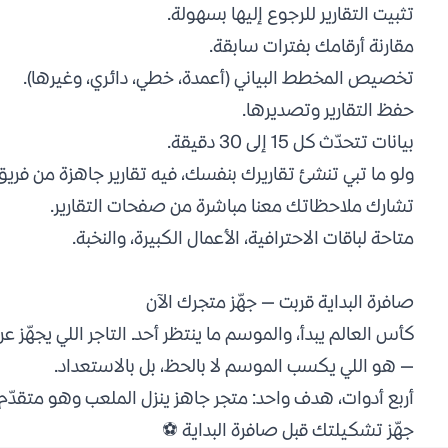
تثبيت التقارير للرجوع إليها بسهولة.
مقارنة أرقامك بفترات سابقة.
تخصيص المخطط البياني (أعمدة، خطي، دائري، وغيرها).
حفظ التقارير وتصديرها.
بيانات تتحدّث كل 15 إلى 30 دقيقة.
ولو ما تبي تنشئ تقاريرك بنفسك، فيه تقارير جاهزة من فري
تشارك ملاحظاتك معنا مباشرة من صفحات التقارير.
متاحة لباقات الاحترافية، الأعمال الكبيرة، والنخبة.
صافرة البداية قربت — جهّز متجرك الآن
كأس العالم يبدأ، والموسم ما ينتظر أحد. التاجر اللي يجهّز 
— هو اللي يكسب الموسم لا بالحظ، بل بالاستعداد.
أربع أدوات، هدف واحد: متجر جاهز ينزل الملعب وهو متقدّم.
جهّز تشكيلتك قبل صافرة البداية ⚽