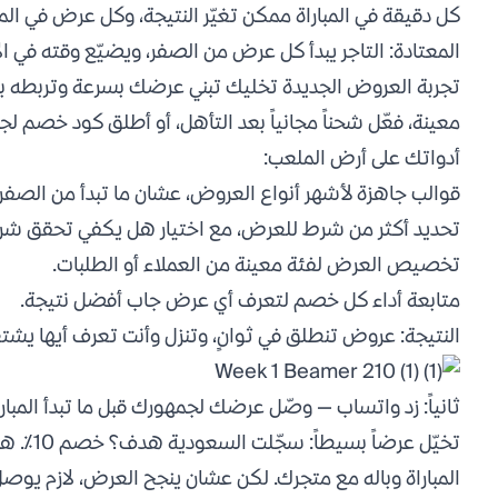
كل دقيقة في المباراة ممكن تغيّر النتيجة، وكل عرض في ا
المعتادة: التاجر يبدأ كل عرض من الصفر، ويضيّع وقته في ال
تجربة العروض الجديدة تخليك تبني عرضك بسرعة وتربطه بحماس
معينة، فعّل شحناً مجانياً بعد التأهل، أو أطلق كود خصم 
أدواتك على أرض الملعب:
قوالب جاهزة لأشهر أنواع العروض، عشان ما تبدأ من الصفر 
تحديد أكثر من شرط للعرض، مع اختيار هل يكفي تحقق شرط و
تخصيص العرض لفئة معينة من العملاء أو الطلبات.
متابعة أداء كل خصم لتعرف أي عرض جاب أفضل نتيجة.
النتيجة: عروض تنطلق في ثوانٍ، وتنزل وأنت تعرف أيها يش
ثانياً: زد واتساب — وصّل عرضك لجمهورك قبل ما تبدأ المبارا
المباراة وباله مع متجرك. لكن عشان ينجح العرض، لازم يو