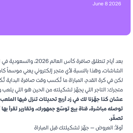
June 8 2026
بعد أيام تنطلق صافرة كأس ال
الشاشات، وهذا بالنسبة لأي متجر إلكتروني يعني موسماً كام
لكن في كرة القدم، المباراة ما تُكسب وقت صافرة البداية ت
متجرك: التاجر اللي يجهّز تشكيلته من الحين هو اللي يلعب و
عشان كذا جهّزنا لك في زد أربع تحديثات تنزل فيها الم
توصله مباشرة، قناة بيع توسّع جمهورك، وتقارير تقرأ بها 
تصفّر.
أولاً: العروض — جهّز تشكيلتك قبل المباراة